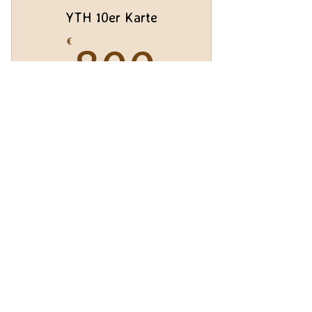
YTH 10er Karte
800€
€
800
Investieren Sie in Ihre Gesundheit mit
Yogatherapie
Valid for one year
Book
10 Termine a 50 Min.
Chiropraxis Oliver Mack, Pfalzburger Str.
5, 10719 Berlin, Tel.
+4917620217236
,
info@therapie-mack.de