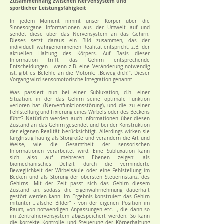
Zusammenhang zwischen Nervensystem und
sportlicher Leistungsfähigkeit
In jedem Moment nimmt unser Körper über die
Sinnesorgane Informationen aus der Umwelt auf und
sendet diese über das Nervensystem an das Gehirn.
Dieses setzt daraus ein Bild zusammen, das der
individuell wahrgenommenen Realität entspricht, z.B. der
aktuellen Haltung des Körpers. Auf Basis dieser
Information trifft das Gehirn entsprechende
Entscheidungen - wenn z.B. eine Veränderung notwendig
ist, gibt es Befehle an die Motorik: „Beweg dich!“. Dieser
Vorgang wird sensomotorische Integration genannt.
Was passiert nun bei einer Subluxation, d.h. einer
Situation, in der das Gehirn seine optimale Funktion
verloren hat (Nervenfunktionsstörung), und die zu einer
Fehlstellung und Fixierung eines Wirbels oder des Beckens
führt? Natürlich werden auch Informationen über diesen
Zustand an das Gehirn gesendet und bei der Konstruktion
der eigenen Realität berücksichtigt. Allerdings wirken sie
langfristig häufig als Störgröße und verändern die Art und
Weise, wie die Gesamtheit der sensorischen
Informationen verarbeitet wird. Eine Subluxation kann
sich also auf mehreren Ebenen zeigen: als
biomechanisches Defizit durch die verminderte
Beweglichkeit der Wirbelsäule oder eine Fehlstellung im
Becken und als Störung der obersten Steuerinstanz, des
Gehirns. Mit der Zeit passt sich das Gehirn diesem
Zustand an, sodass die Eigenwahrnehmung dauerhaft
gestört werden kann. Im Ergebnis konstruiert das Gehirn
mitunter „falsche Bilder“ - von der eigenen Position im
Raum, von notwendigen Anpassungen etc. -, die dann so
im Zentralnervensystem abgespeichert werden. So kann
die korrekte Kontrolle und Steuerung der Körperhaltung