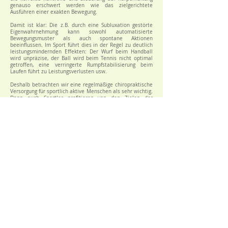
genauso erschwert werden wie das zielgerichtete
Ausführen einer exakten Bewegung.
Damit ist klar: Die z.B. durch eine Subluxation gestörte
Eigenwahrnehmung kann sowohl automatisierte
Bewegungsmuster als auch spontane Aktionen
beeinflussen. Im Sport führt dies in der Regel zu deutlich
leistungsmindernden Effekten: Der Wurf beim Handball
wird unpräzise, der Ball wird beim Tennis nicht optimal
getroffen, eine verringerte Rumpfstabilisierung beim
Laufen führt zu Leistungsverlusten usw.
Deshalb betrachten wir eine regelmäßige chiropraktische
Versorgung für sportlich aktive Menschen als sehr wichtig.
Denn auch Sportler profitieren von den Zielen der
Amerikanischen Chiropraktik: Störungen im Nervensystem
zu lösen, auf diese Weise die sensomotorische Integration
zu optimieren und so eine bessere Eigenwahrnehmung zu
erreichen. Damit soll der Organismus in die Lage versetzt
werden, sein gesamtes Potenzial zu erbringen. Um es in
sportlichen Zielen auszudrücken: Erhaltung oder sogar
Steigerung des Leistungsvermögens, eine verbesserte
Reaktionsfähigkeit sowie eine kürzere Regenerationszeit.
Die Behandlung wird nach Gebührenverzeichnis
Heilpraktiker (GebüH) abgerechnet, das heißt die Kosten
sind grundsätzlich erstattungsfähig bei jeder
Krankenkasse, egal ob gesetzlich oder privat. Im
Zweifelsfall fragen Sie einfach bei Ihrer Kasse nach.
Hier Termin buchen