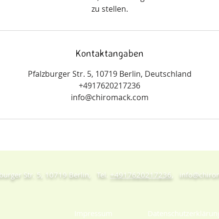
zu stellen.
Kontaktangaben
Pfalzburger Str. 5, 10719 Berlin, Deutschland
+4917620217236
info@chiromack.com
burger Str. 5, 10719 Berlin, Tel.
+4917620217236
,
info@chir
Impressum
Datenschutzerklärun