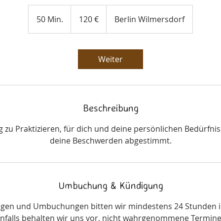
120
Euro
50 Min.
5
120 €
Berlin Wilmersdorf
0
M
i
Weiter
n
.
Beschreibung
g zu Praktizieren, für dich und deine persönlichen Bedürfnis
deine Beschwerden abgestimmt.
Umbuchung & Kündigung
ngen und Umbuchungen bitten wir mindestens 24 Stunden 
nfalls behalten wir uns vor, nicht wahrgenommene Termine