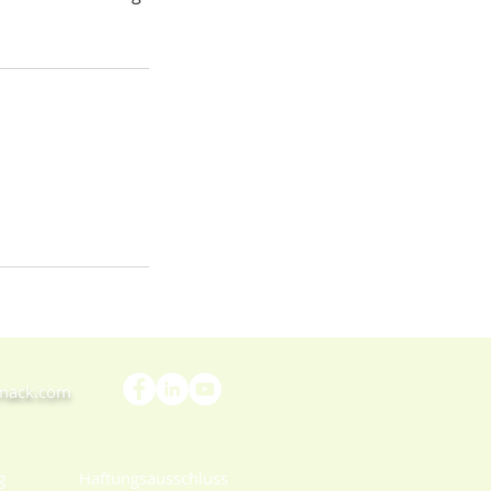
omack.com
g
Haftungsausschluss